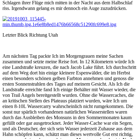
Schlagen ihrer Flüge mich mitten in der Nacht aus dem Halbschlaf
riss. Irgendwann gelang es mir dennoch ein Auge zuzudrücken.
Letzter Blick Richtung Utah
Am nächsten Tag packte Ich im Morgengrauen meine Sachen
zusammen und setzte meine Reise fort. In 12 Kilometern würde Ich
eine Landstraße kreuzen, die nach Jacob Lake führt. Ich durchschritt
auf dem Weg dort hin einige kleinere Espenwälder, die im Herbst
einen besonders schönen gelben Farbton annehmen und genoss die
ersten Sonnenstrahlen des Tages auf meinem Gesicht. Als Ich die
Landstraße erreichte fand Ich einige Behälter mit Wasser wieder, die
von Trail Angels bereitgestellt wurden. Ohne die Wassercaches, die
an kritischen Stellen des Plateaus platziert wurden, wäre Ich um
einen 8-10L Wassercarry wahrscheinlich nicht rumgekommen. Die
sonst nur spärlich vorhandenen natürlichen Wasserstellen waren
durch das Ausbleiben des Monsuns in den Sommermonaten kaum
gefüllt oder gar ausgetrocknet. Jeder Wasser-Cache war ein Segen,
und als Deutscher, der sich sein Wasser jederzeit Zuhause aus dem
Hahn schöpfen kann, schätzt man dieses wertvolle Gut erst richtig,