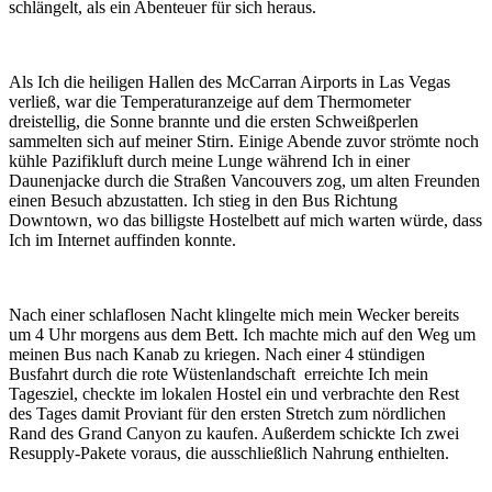
schlängelt, als ein Abenteuer für sich heraus.
Als Ich die heiligen Hallen des McCarran Airports in Las Vegas
verließ, war die Temperaturanzeige auf dem Thermometer
dreistellig, die Sonne brannte und die ersten Schweißperlen
sammelten sich auf meiner Stirn. Einige Abende zuvor strömte noch
kühle Pazifikluft durch meine Lunge während Ich in einer
Daunenjacke durch die Straßen Vancouvers zog, um alten Freunden
einen Besuch abzustatten. Ich stieg in den Bus Richtung
Downtown, wo das billigste Hostelbett auf mich warten würde, dass
Ich im Internet auffinden konnte.
Nach einer schlaflosen Nacht klingelte mich mein Wecker bereits
um 4 Uhr morgens aus dem Bett. Ich machte mich auf den Weg um
meinen Bus nach Kanab zu kriegen. Nach einer 4 stündigen
Busfahrt durch die rote Wüstenlandschaft
erreichte Ich mein
Tagesziel, checkte im lokalen Hostel ein und verbrachte den Rest
des Tages damit Proviant für den ersten Stretch zum nördlichen
Rand des Grand Canyon zu kaufen. Außerdem schickte Ich zwei
Resupply-Pakete voraus, die ausschließlich Nahrung enthielten.