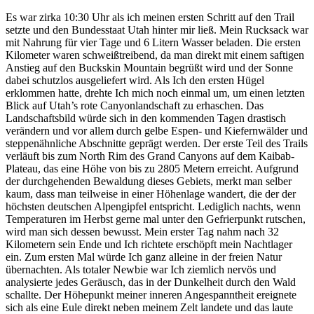
Es war zirka 10:30 Uhr als ich meinen ersten Schritt auf den Trail
setzte und den Bundesstaat Utah hinter mir ließ. Mein Rucksack war
mit Nahrung für vier Tage und 6 Litern Wasser beladen. Die ersten
Kilometer waren schweißtreibend, da man direkt mit einem saftigen
Anstieg auf den Buckskin Mountain begrüßt wird und der Sonne
dabei schutzlos ausgeliefert wird. Als Ich den ersten Hügel
erklommen hatte, drehte Ich mich noch einmal um, um einen letzten
Blick auf Utah’s rote Canyonlandschaft zu erhaschen. Das
Landschaftsbild würde sich in den kommenden Tagen drastisch
verändern und vor allem durch gelbe Espen- und Kiefernwälder und
steppenähnliche Abschnitte geprägt werden. Der erste Teil des Trails
verläuft bis zum North Rim des Grand Canyons auf dem Kaibab-
Plateau, das eine Höhe von bis zu 2805 Metern erreicht. Aufgrund
der durchgehenden Bewaldung dieses Gebiets, merkt man selber
kaum, dass man teilweise in einer Höhenlage wandert, die der der
höchsten deutschen Alpengipfel entspricht. Lediglich nachts, wenn
Temperaturen im Herbst gerne mal unter den Gefrierpunkt rutschen,
wird man sich dessen bewusst. Mein erster Tag nahm nach 32
Kilometern sein Ende und Ich richtete erschöpft mein Nachtlager
ein. Zum ersten Mal würde Ich ganz alleine in der freien Natur
übernachten. Als totaler Newbie war Ich ziemlich nervös und
analysierte jedes Geräusch, das in der Dunkelheit durch den Wald
schallte. Der Höhepunkt meiner inneren Angespanntheit ereignete
sich als eine Eule direkt neben meinem Zelt landete und das laute