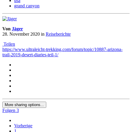
usa
grand canyon
Von
Jäger
28. November 2020
in
Reiseberichte
Teilen
https://www.ultraleicht-trekking.com/forum/topic/10887-arizona-
trail-2019-desert-diaries-teil-1/
More sharing options...
Folgen
3
Vorherige
1