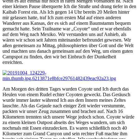
wenn es auf einmal nur noch in raren Mengen vorhanden ist. Nach
einer kleinen Pause überquerte Ich die Straße und drang tiefer in den
Kaibab Forest ein. Als Ich gegen 14 Uhr bereits 20 Meilen hinter
mir gelassen hatte, traf Ich zum ersten Mal auf einen anderen
Wanderer aus Kansas, der es sich auf einem Baumstamm bequem
gemacht hatte. Sein Trailname war „Coyote“ und er war ebenfalls
auf dem Weg nach Mexiko. Wir verstanden uns auf Anhieb, als
wären wir schon seit Jahren miteinander befreundet gewesen. Wir
aßen gemeinsam zu Mittag, philosophierten über Gott und die Welt
und machten uns danach gemeinsam auf den Weg, um einen guten
Campspot zu finden, den wir bei Einbruch der Dunkelheit
erreichten.
Am Morgen des dritten Tages wurden Coyote und Ich durch das
Heulen von einem Rudel echter Coyoten geweckt. Das Geräusch
wurde immer lauter während Ich aus dem Innern meines Zeltes
lauschte. Als das Gejaule nach einiger Zeit wieder verstummte,
packten wir unser Zeug zusammen und brachen auf. Nach 16
Kilometern trennten sich unsere Wege jedoch schon. Coyote würde
zu einem kleinen Outpost abseits des Weges wandern, um sich
nochmals mit Essen einzudecken. Es waren schließlich noch 40
Kilometer zum Grand Canyon und sein rechter Fuß machte ihm