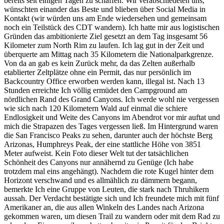
bereits seit einigen Tagen zu schaffen. Wir verabschiedeten uns,
wünschten einander das Beste und blieben über Social Media in
Kontakt (wir würden uns am Ende wiedersehen und gemeinsam
noch ein Teilstück des CDT wandern). Ich hatte mir aus logistischen
Gründen das ambitionierte Ziel gesetzt an dem Tag insgesamt 56
Kilometer zum North Rim zu laufen. Ich lag gut in der Zeit und
überquerte am Mittag nach 35 Kilometern die Nationalparkgrenze.
Von da an gab es kein Zurück mehr, da das Zelten außerhalb
etablierter Zeltplätze ohne ein Permit, das nur persönlich im
Backcountry Office erworben werden kann, illegal ist. Nach 13
Stunden erreichte Ich völlig ermüdet den Campground am
nördlichen Rand des Grand Canyons. Ich werde wohl nie vergessen
wie sich nach 120 Kilometern Wald auf einmal die schiere
Endlosigkeit und Weite des Canyons im Abendrot vor mir auftat und
mich die Strapazen des Tages vergessen ließ. Im Hintergrund waren
die San Francisco Peaks zu sehen, darunter auch der höchste Berg
Arizonas, Humphreys Peak, der eine stattliche Höhe von 3851
Meter aufweist. Kein Foto dieser Welt tut der tatsächlichen
Schönheit des Canyons nur annähernd zu Genüge (Ich habe
trotzdem mal eins angehängt). Nachdem die rote Kugel hinter dem
Horizont verschwand und es allmählich zu dämmern begann,
bemerkte Ich eine Gruppe von Leuten, die stark nach Thruhikern
aussah. Der Verdacht bestätigte sich und Ich freundete mich mit fünf
Amerikaner an, die aus allen Winkeln des Landes nach Arizona
gekommen waren, um diesen Trail zu wandern oder mit dem Rad zu