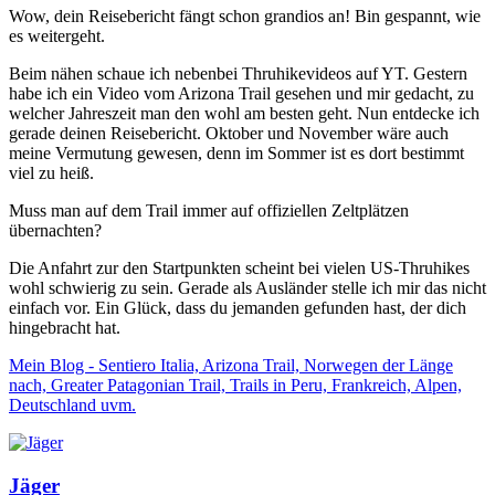
Wow, dein Reisebericht fängt schon grandios an! Bin gespannt, wie
es weitergeht.
Beim nähen schaue ich nebenbei Thruhikevideos auf YT. Gestern
habe ich ein Video vom Arizona Trail gesehen und mir gedacht, zu
welcher Jahreszeit man den wohl am besten geht. Nun entdecke ich
gerade deinen Reisebericht. Oktober und November wäre auch
meine Vermutung gewesen, denn im Sommer ist es dort bestimmt
viel zu heiß.
Muss man auf dem Trail immer auf offiziellen Zeltplätzen
übernachten?
Die Anfahrt zur den Startpunkten scheint bei vielen US-Thruhikes
wohl schwierig zu sein. Gerade als Ausländer stelle ich mir das nicht
einfach vor. Ein Glück, dass du jemanden gefunden hast, der dich
hingebracht hat.
Mein Blog - Sentiero Italia, Arizona Trail, Norwegen der Länge
nach, Greater Patagonian Trail, Trails in Peru, Frankreich, Alpen,
Deutschland uvm.
Jäger