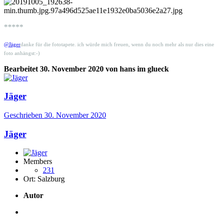
*****
@Jäger
danke für die fototapete. ich würde mich freuen, wenn du noch mehr als nur dies eine
foto anhängst:-)
Bearbeitet
30. November 2020
von hans im glueck
Jäger
Geschrieben
30. November 2020
Jäger
Members
231
Ort:
Salzburg
Autor