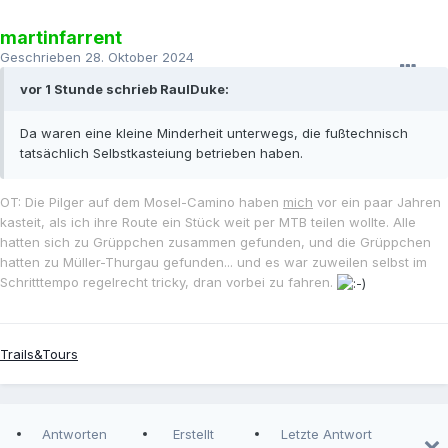
martinfarrent
Geschrieben
28. Oktober 2024
vor 1 Stunde schrieb RaulDuke:
Da waren eine kleine Minderheit unterwegs, die fußtechnisch
tatsächlich Selbstkasteiung betrieben haben.
OT: Die Pilger auf dem Mosel-Camino haben
mich
vor ein paar Jahren
kasteit, als ich ihre Route ein Stück weit per MTB teilen wollte. Alle
hatten sich zu Grüppchen zusammen gefunden, und die Grüppchen
hatten zu Müller-Thurgau gefunden... und es war zuweilen selbst im
Schritttempo regelrecht tricky, dran vorbei zu fahren.
Trails&Tours
Antworten
Erstellt
Letzte Antwort