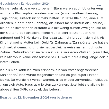
Geschrieben
12. November 2024
Meine (sehr alt bzw verstorbenen) Eltern waren auch UL unterwegs,
nicht aus Philosophie, sondern weil sie (arme Landbevölkerung,
Tagelöhner) einfach nicht mehr hatten. 2 Sätze Kleidung, eine zum
Arbeiten, eine für den Sonntag, als Kinder mehr Barfuß als Schuhe, ...
bin heute immer noch erstaunt wie mit wenig dürren Zweigen, die bei
der Gartenarbeit anfallen, meine Mutter sehr effizient den Grill
anfeuert und 1-3 Holzkohle-Eier dazu tut, mehr braucht sie nicht. Als
Kind hat meine Mutter kein Geld für Zahnpaste/Zahnbürste, die hat sie
sich selbst gemacht, und sie hat vergleichsweise immer noch gute
Zähne. Getrunken hat sie teils auch aus sauberen Pfützen, (kein Filter,
kein Micropur, keine Wasserflasche) UL war für die Alltag. lange Zeit in
ihrem Leben.
Ich als Kind kann ich mich erinnern, ein von Vater angefahrenes
Kaninchen/Hase wurde mitgenommen und es gab super Eintopf,
lecker. Da wurde nix verschwendet, alles wiederverwendet, multiused,
... um sich Auto, Haus usw leisten zu können....jetzt lebt sie alleine im
abbezahlten 3-FH, so spielt das Leben...
Bearbeitet
12. November 2024
von badenser