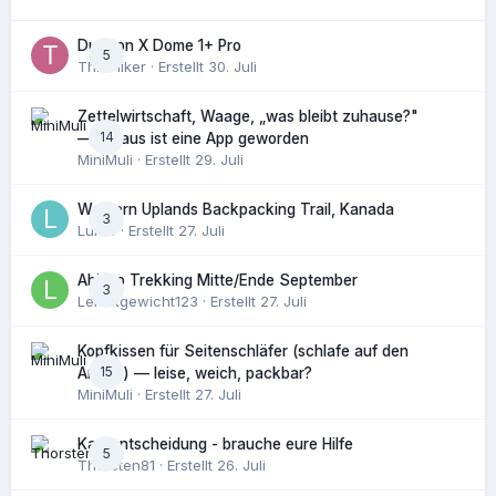
Durston X Dome 1+ Pro
5
ThruHiker
· Erstellt
30. Juli
Zettelwirtschaft, Waage, „was bleibt zuhause?"
14
— daraus ist eine App geworden
MiniMuli
· Erstellt
29. Juli
Western Uplands Backpacking Trail, Kanada
3
Luk14
· Erstellt
27. Juli
Abisko Trekking Mitte/Ende September
3
Leichtgewicht123
· Erstellt
27. Juli
Kopfkissen für Seitenschläfer (schlafe auf den
15
Armen) — leise, weich, packbar?
MiniMuli
· Erstellt
27. Juli
Kaufentscheidung - brauche eure Hilfe
5
Thorsten81
· Erstellt
26. Juli