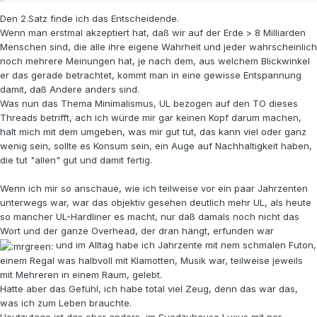
Den 2.Satz finde ich das Entscheidende.
Wenn man erstmal akzeptiert hat, daß wir auf der Erde > 8 Milliarden
Menschen sind, die alle ihre eigene Wahrheit und jeder wahrscheinlich
noch mehrere Meinungen hat, je nach dem, aus welchem Blickwinkel
er das gerade betrachtet, kommt man in eine gewisse Entspannung
damit, daß Andere anders sind.
Was nun das Thema Minimalismus, UL bezogen auf den TO dieses
Threads betrifft, ach ich würde mir gar keinen Kopf darum machen,
halt mich mit dem umgeben, was mir gut tut, das kann viel oder ganz
wenig sein, sollte es Konsum sein, ein Auge auf Nachhaltigkeit haben,
die tut "allen" gut und damit fertig.
Wenn ich mir so anschaue, wie ich teilweise vor ein paar Jahrzenten
unterwegs war, war das objektiv gesehen deutlich mehr UL, als heute
so mancher UL-Hardliner es macht, nur daß damals noch nicht das
Wort und der ganze Overhead, der dran hängt, erfunden war
und im Alltag habe ich Jahrzente mit nem schmalen Futon,
einem Regal was halbvoll mit Klamotten, Musik war, teilweise jeweils
mit Mehreren in einem Raum, gelebt.
Hatte aber das Gefühl, ich habe total viel Zeug, denn das war das,
was ich zum Leben brauchte.
Heutzutage ist das eher anders, im Suedzuhause Luxus mit ner