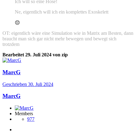
Ich will so eine Hose!
Ne, eigentlich will ich ein komplettes Exoskelett
😔
OT:
eigentlich wäre eine Simulation wie in Matrix am Besten, dann
braucht man sich gar nicht mehr bewegen und bewegt sich
trotzdem
Bearbeitet
29. Juli 2024
von zip
MarcG
Geschrieben
30. Juli 2024
MarcG
Members
977