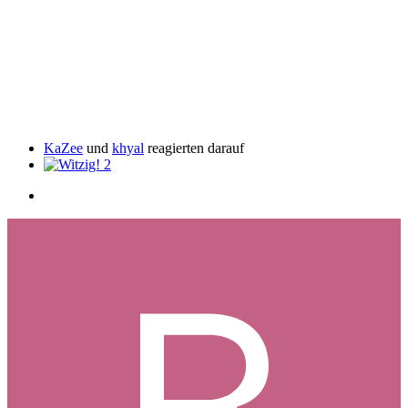
KaZee
und
khyal
reagierten darauf
2