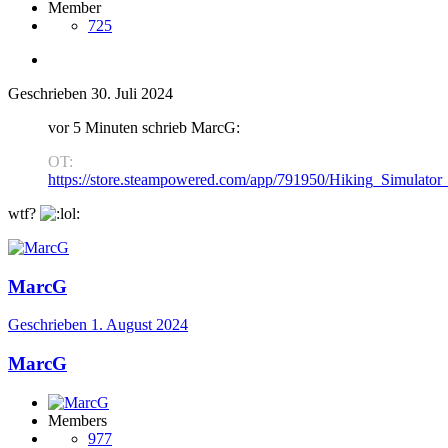
Member
725
Geschrieben
30. Juli 2024
vor 5 Minuten schrieb MarcG:
OT:
https://store.steampowered.com/app/791950/Hiking_Simulator
wtf?
MarcG
Geschrieben
1. August 2024
MarcG
Members
977