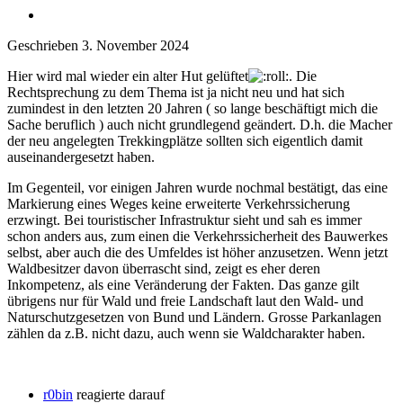
Geschrieben
3. November 2024
Hier wird mal wieder ein alter Hut gelüftet
. Die
Rechtsprechung zu dem Thema ist ja nicht neu und hat sich
zumindest in den letzten 20 Jahren ( so lange beschäftigt mich die
Sache beruflich ) auch nicht grundlegend geändert. D.h. die Macher
der neu angelegten Trekkingplätze sollten sich eigentlich damit
auseinandergesetzt haben.
Im Gegenteil, vor einigen Jahren wurde nochmal bestätigt, das eine
Markierung eines Weges keine erweiterte Verkehrssicherung
erzwingt. Bei touristischer Infrastruktur sieht und sah es immer
schon anders aus, zum einen die Verkehrssicherheit des Bauwerkes
selbst, aber auch die des Umfeldes ist höher anzusetzen. Wenn jetzt
Waldbesitzer davon überrascht sind, zeigt es eher deren
Inkompetenz, als eine Veränderung der Fakten. Das ganze gilt
übrigens nur für Wald und freie Landschaft laut den Wald- und
Naturschutzgesetzen von Bund und Ländern. Grosse Parkanlagen
zählen da z.B. nicht dazu, auch wenn sie Waldcharakter haben.
r0bin
reagierte darauf