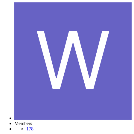
Members
178