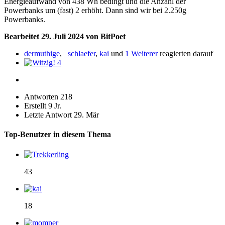
Energieaufwand von 438 Wh bedingt und die Anzahl der
Powerbanks um (fast) 2 erhöht. Dann sind wir bei 2.250g
Powerbanks.
Bearbeitet
29. Juli 2024
von BitPoet
dermuthige
,
_schlaefer
,
kai
und
1 Weiterer
reagierten darauf
4
Antworten
218
Erstellt
9 Jr.
Letzte Antwort
29. Mär
Top-Benutzer in diesem Thema
43
18