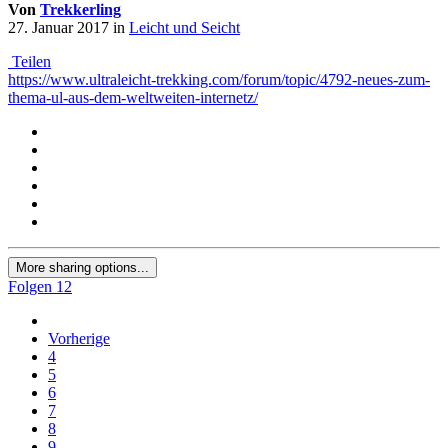
Von
Trekkerling
27. Januar 2017
in
Leicht und Seicht
Teilen
https://www.ultraleicht-trekking.com/forum/topic/4792-neues-zum-
thema-ul-aus-dem-weltweiten-internetz/
More sharing options...
Folgen
12
Vorherige
4
5
6
7
8
9