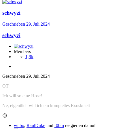
schwyzi
Geschrieben
29. Juli 2024
schwyzi
Members
1,9k
Geschrieben
29. Juli 2024
OT:
Ich will so eine Hose!
Ne, eigentlich will ich ein komplettes Exoskelett
😔
wilbo
,
RaulDuke
und
r0bin
reagierten darauf