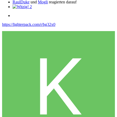
RaulDuke
und
Mogli
reagierten darauf
2
https://lighterpack.com/r/bg32x0