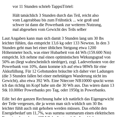
vor 11 Stunden schrieb TappsiTörtel:
Hält tatsächlich 3 Stunden durch das Teil, reicht also
vom Lagerabbau bis zum Frühstück ... wie groß und
schwer ist dann die Powerbank zur weiteren Nutzung,
mal abgesehen vom Gewicht des Teils selber
Laut Angaben kann man sich damit 3 Stunden lang um 30 lbs
leichter fühlen, das entspricht 13,6 kg oder 133 Newton. In den 3
Stunden geht man bei einer üblichen Steigung etwa 1200
Höhenmeter hoch, was einer Hubarbeit von 44 Wh (159.600 Nm)
entspricht. Ich nehme mal einen optimistischen Wirkungsgrad von
50% an (liegt wahrscheinlich niedriger), zzgl. Ladeverlusten von der
Powerbank von 10%, dann komme ich auf etwa 98Wh für eine
Akkufüllung. Für 12 Gehstunden bräuchte ich daher vier Ladungen
(die 3 Stunden fallen bei einer mehrtätigen Wanderung nicht ins
Gewicht), also etwa 392 Wh. Eine Nitecore NB10000 spuckt wenn
ich das richtig im Kopf habe um die 30 Wh aus. Das wären dann 13
Stk 10.000er Powerbanks pro Tag, oder 1950g in Powerbanks.
Edit: bei der ganzen Rechnung habe ich natürlich das Eigengewicht
der Teile vergessen, die ja wenn man sich wirklich um 30 lbs
leichter fühlt auch mit gehoben werden müssen. Das erhöht den
Energiebedarf um 11,7%, was summa summarum einen elektrischen