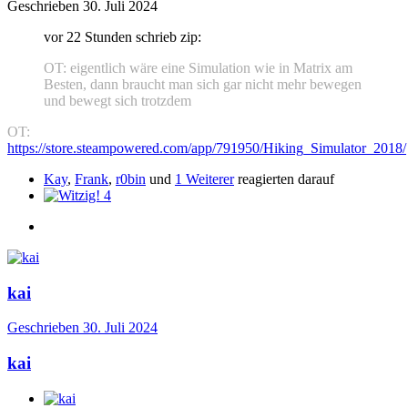
Geschrieben
30. Juli 2024
vor 22 Stunden schrieb zip:
OT:
eigentlich wäre eine Simulation wie in Matrix am
Besten, dann braucht man sich gar nicht mehr bewegen
und bewegt sich trotzdem
OT:
https://store.steampowered.com/app/791950/Hiking_Simulator_2018/
Kay
,
Frank
,
r0bin
und
1 Weiterer
reagierten darauf
4
kai
Geschrieben
30. Juli 2024
kai