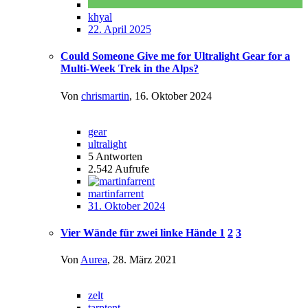
khyal
22. April 2025
Could Someone Give me for Ultralight Gear for a
Multi-Week Trek in the Alps?
Von
chrismartin
,
16. Oktober 2024
gear
ultralight
5
Antworten
2.542
Aufrufe
martinfarrent
31. Oktober 2024
Vier Wände für zwei linke Hände
1
2
3
Von
Aurea
,
28. März 2021
zelt
tarptent