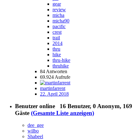
gear
review
micha
micha90
pacific
crest
trail
2014
thru
hike
thru-hike
thruhike
84
Antworten
69.924
Aufrufe
martinfarrent
22. April 2018
Benutzer online
16 Benutzer
, 0 Anonym, 169
Gäste
(Gesamte Liste anzeigen)
dee_gee
wilbo
Shabeel