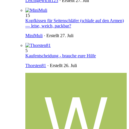
Leichtgewicht123
· Erstellt
27. Juli
15
Kopfkissen für Seitenschläfer (schlafe auf den Armen)
— leise, weich, packbar?
MiniMuli
· Erstellt
27. Juli
5
Kaufentscheidung - brauche eure Hilfe
Thorsten81
· Erstellt
26. Juli