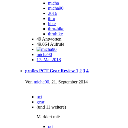
micha
micha90
2016
thru
hike
thru-hike
thruhike
49
Antworten
49.064
Aufrufe
micha90
17. Mai 2018
großes PCT Gear Review
1
2
3
4
Von
micha90
,
21. September 2014
pct
gear
(und 11 weitere)
Markiert mit:
pct