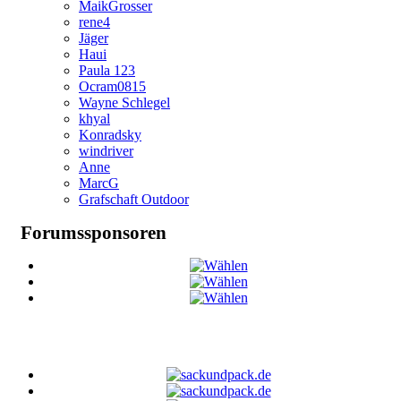
MaikGrosser
rene4
Jäger
Haui
Paula 123
Ocram0815
Wayne Schlegel
khyal
Konradsky
windriver
Anne
MarcG
Grafschaft Outdoor
Forumssponsoren