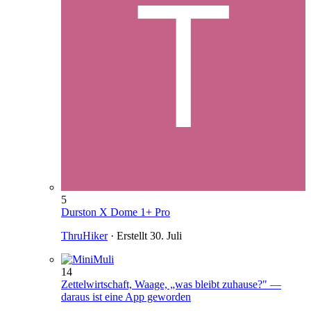
5
Durston X Dome 1+ Pro
ThruHiker
· Erstellt
30. Juli
14
Zettelwirtschaft, Waage, „was bleibt zuhause?" —
daraus ist eine App geworden