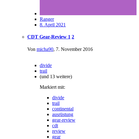
Ranger
8. April 2021
CDT Gear-Review
1
2
Von
micha90
,
7. November 2016
divide
trail
(und 13 weitere)
Markiert mit:
divide
trail
continental
ausrüstung
gear-review
cdt
review
gear