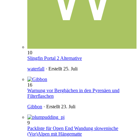
10
Slingfin Portal 2 Alternative
waterfall
· Erstellt
25. Juli
16
Warnung vor Bergbächen in den Pyrenäen und
Filterflaschen
Gibbon
· Erstellt
23. Juli
9
Packliste für Open End Wandung slowenische
(Vor)Alpen mit Hängematte