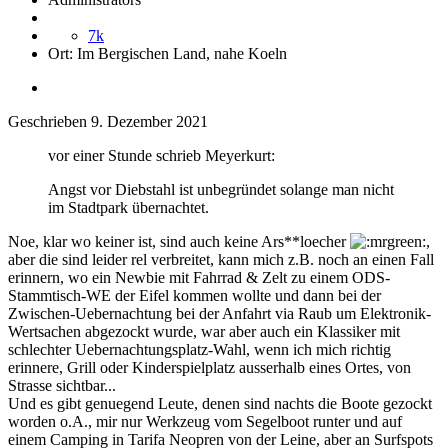
7k
Ort:
Im Bergischen Land, nahe Koeln
Geschrieben
9. Dezember 2021
vor einer Stunde schrieb Meyerkurt:
Angst vor Diebstahl ist unbegründet solange man nicht
im Stadtpark übernachtet.
Noe, klar wo keiner ist, sind auch keine Ars**loecher
,
aber die sind leider rel verbreitet, kann mich z.B. noch an einen Fall
erinnern, wo ein Newbie mit Fahrrad & Zelt zu einem ODS-
Stammtisch-WE der Eifel kommen wollte und dann bei der
Zwischen-Uebernachtung bei der Anfahrt via Raub um Elektronik-
Wertsachen abgezockt wurde, war aber auch ein Klassiker mit
schlechter Uebernachtungsplatz-Wahl, wenn ich mich richtig
erinnere, Grill oder Kinderspielplatz ausserhalb eines Ortes, von
Strasse sichtbar...
Und es gibt genuegend Leute, denen sind nachts die Boote gezockt
worden o.A., mir nur Werkzeug vom Segelboot runter und auf
einem Camping in Tarifa Neopren von der Leine, aber an Surfspots