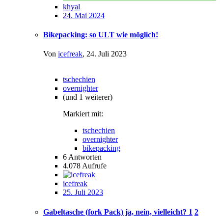
khyal
24. Mai 2024
Bikepacking: so ULT wie möglich!
Von
icefreak
,
24. Juli 2023
tschechien
overnighter
(und 1 weiterer)
Markiert mit:
tschechien
overnighter
bikepacking
6
Antworten
4.078
Aufrufe
icefreak
25. Juli 2023
Gabeltasche (fork Pack) ja, nein, vielleicht?
1
2