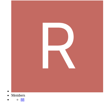
Members
88