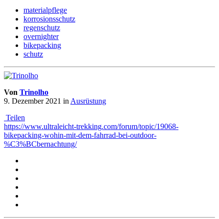
materialpflege
korrosionsschutz
regenschutz
overnighter
bikepacking
schutz
Von
Trinolho
9. Dezember 2021
in
Ausrüstung
Teilen
https://www.ultraleicht-trekking.com/forum/topic/19068-
bikepacking-wohin-mit-dem-fahrrad-bei-outdoor-
%C3%BCbernachtung/