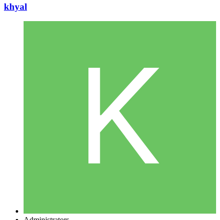
khyal
Administrators