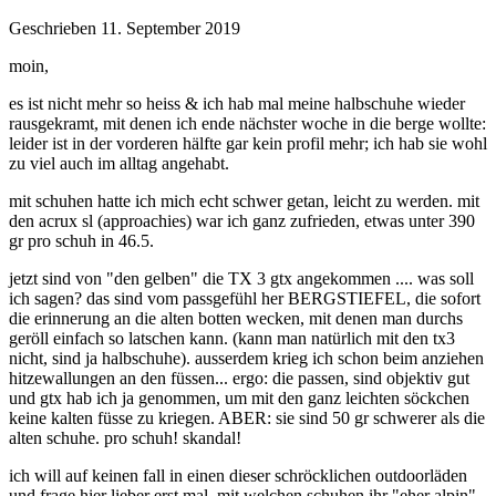
Geschrieben
11. September 2019
moin,
es ist nicht mehr so heiss & ich hab mal meine halbschuhe wieder
rausgekramt, mit denen ich ende nächster woche in die berge wollte:
leider ist in der vorderen hälfte gar kein profil mehr; ich hab sie wohl
zu viel auch im alltag angehabt.
mit schuhen hatte ich mich echt schwer getan, leicht zu werden. mit
den acrux sl (approachies) war ich ganz zufrieden, etwas unter 390
gr pro schuh in 46.5.
jetzt sind von "den gelben" die TX 3 gtx angekommen .... was soll
ich sagen? das sind vom passgefühl her BERGSTIEFEL, die sofort
die erinnerung an die alten botten wecken, mit denen man durchs
geröll einfach so latschen kann. (kann man natürlich mit den tx3
nicht, sind ja halbschuhe). ausserdem krieg ich schon beim anziehen
hitzewallungen an den füssen... ergo: die passen, sind objektiv gut
und gtx hab ich ja genommen, um mit den ganz leichten söckchen
keine kalten füsse zu kriegen. ABER: sie sind 50 gr schwerer als die
alten schuhe. pro schuh! skandal!
ich will auf keinen fall in einen dieser schröcklichen outdoorläden
und frage hier lieber erst mal, mit welchen schuhen ihr "eher alpin"