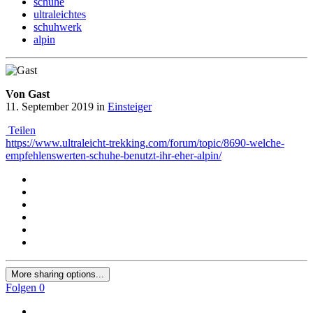
schuhe
ultraleichtes
schuhwerk
alpin
Von Gast
11. September 2019
in
Einsteiger
Teilen
https://www.ultraleicht-trekking.com/forum/topic/8690-welche-
empfehlenswerten-schuhe-benutzt-ihr-eher-alpin/
More sharing options...
Folgen
0