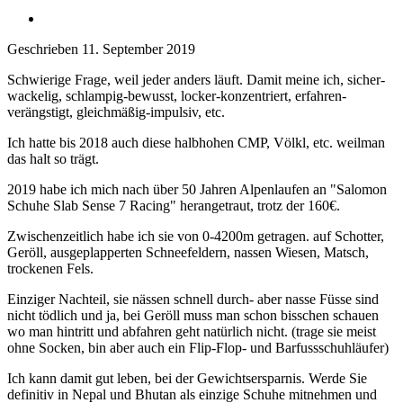
Geschrieben
11. September 2019
Schwierige Frage, weil jeder anders läuft. Damit meine ich, sicher-
wackelig, schlampig-bewusst, locker-konzentriert, erfahren-
verängstigt, gleichmäßig-impulsiv, etc.
Ich hatte bis 2018 auch diese halbhohen CMP, Völkl, etc. weilman
das halt so trägt.
2019 habe ich mich nach über 50 Jahren Alpenlaufen an "Salomon
Schuhe Slab Sense 7 Racing" herangetraut, trotz der 160€.
Zwischenzeitlich habe ich sie von 0-4200m getragen. auf Schotter,
Geröll, ausgeplapperten Schneefeldern, nassen Wiesen, Matsch,
trockenen Fels.
Einziger Nachteil, sie nässen schnell durch- aber nasse Füsse sind
nicht tödlich und ja, bei Geröll muss man schon bisschen schauen
wo man hintritt und abfahren geht natürlich nicht. (trage sie meist
ohne Socken, bin aber auch ein Flip-Flop- und Barfussschuhläufer)
Ich kann damit gut leben, bei der Gewichtsersparnis. Werde Sie
definitiv in Nepal und Bhutan als einzige Schuhe mitnehmen und