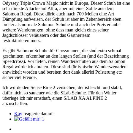
Odyssey Triple Crown Magic nicht in Europa. Dieser Schuh ist eine
sehr direkte Attacke auf Altra, aber mit einer Sohle aus dem
Salomon Regal. Diese dürfe auch nach 700 Meilen eine Art
Dämpfung aufweisen, der Schuh ist aber im Zehenbereich eben
breiter als normale Salomon Schuhe und auch der Preis erlaubt
weitere Wanderungen, ohne dass man gleich eines seiner
Jagdschlösser veräussern oder das Gärtnerteam
restrukturieren muss.
Es gibt Salomon Schuhe für Crossrennen, die sind extra schmal
geschnitten, erkennbar an den langen Stollen (und der Bezeichnung
Speedcross). Vor tiefen, reinen Wanderschuhen aus dem Salomon
Regal würde ich abraten. Diese sind für typische Wanderszenarien
entwickelt worden und bereiten dort dank allerlei Polsterung etc
sicher viel Freude.
Ich würde den Sense Ride 2 versuchen, der ist leicht und stabil,
dafür nicht so sauteuer wie die SLab Schuhe. Für den Winter
überlege ich mir ernsthaft, einen S/LAB XA ALPINE 2
anzuschaffen.
Kay
reagierte darauf
1