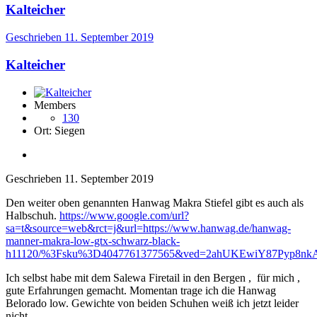
Kalteicher
Geschrieben
11. September 2019
Kalteicher
Members
130
Ort:
Siegen
Geschrieben
11. September 2019
Den weiter oben genannten Hanwag Makra Stiefel gibt es auch als
Halbschuh.
https://www.google.com/url?
sa=t&source=web&rct=j&url=https://www.hanwag.de/hanwag-
manner-makra-low-gtx-schwarz-black-
h11120/%3Fsku%3D4047761377565&ved=2ahUKEwiY87Py
Ich selbst habe mit dem Salewa Firetail in den Bergen , für mich ,
gute Erfahrungen gemacht. Momentan trage ich die Hanwag
Belorado low. Gewichte von beiden Schuhen weiß ich jetzt leider
nicht.