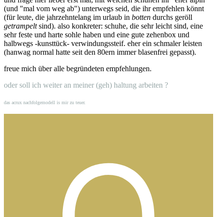
(und "mal vom weg ab") unterwegs seid, die ihr empfehlen könnt
(für leute, die jahrzehntelang im urlaub in
botten
durchs geröll
getrampelt
sind). also konkreter: schuhe, die sehr leicht sind, eine
sehr feste und harte sohle haben und eine gute zehenbox und
halbwegs -kunsttück- verwindungssteif. eher ein schmaler leisten
(hanwag normal hatte seit den 80ern immer blasenfrei gepasst).
freue mich über alle begründeten empfehlungen.
oder soll ich weiter an meiner (geh) haltung arbeiten ?
das acrux nachfolgemodell is mir zu teuer.