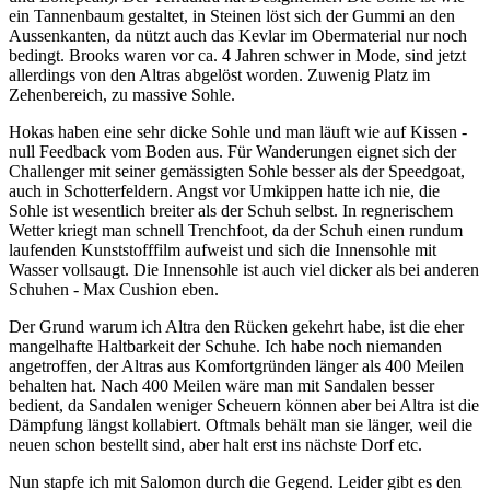
ein Tannenbaum gestaltet, in Steinen löst sich der Gummi an den
Aussenkanten, da nützt auch das Kevlar im Obermaterial nur noch
bedingt. Brooks waren vor ca. 4 Jahren schwer in Mode, sind jetzt
allerdings von den Altras abgelöst worden. Zuwenig Platz im
Zehenbereich, zu massive Sohle.
Hokas haben eine sehr dicke Sohle und man läuft wie auf Kissen -
null Feedback vom Boden aus. Für Wanderungen eignet sich der
Challenger mit seiner gemässigten Sohle besser als der Speedgoat,
auch in Schotterfeldern. Angst vor Umkippen hatte ich nie, die
Sohle ist wesentlich breiter als der Schuh selbst. In regnerischem
Wetter kriegt man schnell Trenchfoot, da der Schuh einen rundum
laufenden Kunststofffilm aufweist und sich die Innensohle mit
Wasser vollsaugt. Die Innensohle ist auch viel dicker als bei anderen
Schuhen - Max Cushion eben.
Der Grund warum ich Altra den Rücken gekehrt habe, ist die eher
mangelhafte Haltbarkeit der Schuhe. Ich habe noch niemanden
angetroffen, der Altras aus Komfortgründen länger als 400 Meilen
behalten hat. Nach 400 Meilen wäre man mit Sandalen besser
bedient, da Sandalen weniger Scheuern können aber bei Altra ist die
Dämpfung längst kollabiert. Oftmals behält man sie länger, weil die
neuen schon bestellt sind, aber halt erst ins nächste Dorf etc.
Nun stapfe ich mit Salomon durch die Gegend. Leider gibt es den