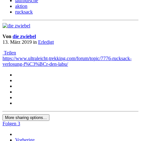
laufbursche
aktion
rucksack
Von
die zwiebel
13. März 2019
in
Erledigt
Teilen
https://www.ultraleicht-trekking.com/forum/topic/7776-rucksack-
verlosung-f%C3%BCr-den-labu/
More sharing options...
Folgen
3
Vorherige