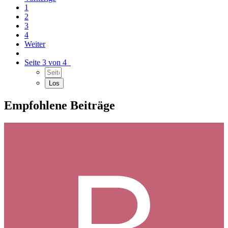
1
2
3
4
Weiter
Seite 3 von 4
Empfohlene Beiträge