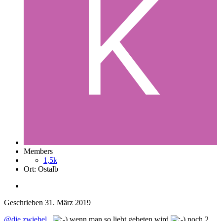
Members
1,5k
Ort:
Ostalb
Geschrieben
31. März 2019
@die zwiebel
,
wenn man so liebt gebeten wird
noch 2