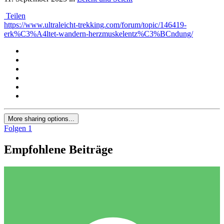
Teilen
https://www.ultraleicht-trekking.com/forum/topic/146419-
erk%C3%A4ltet-wandern-herzmuskelentz%C3%BCndung/
More sharing options...
Folgen
1
Empfohlene Beiträge