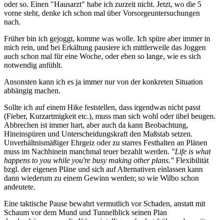
oder so. Einen "Hausarzt" habe ich zurzeit nicht. Jetzt, wo die 5
vorne steht, denke ich schon mal über Vorsorgeuntersuchungen
nach.
Früher bin ich gejoggt, komme was wolle. Ich spüre aber immer in
mich rein, und bei Erkältung pausiere ich mittlerweile das Joggen
auch schon mal für eine Woche, oder eben so lange, wie es sich
notwendig anfühlt.
Ansonsten kann ich es ja immer nur von der konkreten Situation
abhängig machen.
Sollte ich auf einem Hike feststellen, dass irgendwas nicht passt
(Fieber, Kurzartmigkeit etc.), muss man sich wohl oder übel beugen.
Abbrechen ist immer hart, aber auch da kann Beobachtung,
Hineinspüren und Unterscheidungskraft den Maßstab setzen.
Unverhältnismäßiger Ehrgeiz oder zu starres Festhalten an Plänen
muss im Nachhinein manchmal teuer bezahlt werden.
"Life is what
happens to you while you're busy making other plans."
Flexibilität
bzgl. der eigenen Pläne und sich auf Alternativen einlassen kann
dann wiederum zu einem Gewinn werden; so wie Wilbo schon
andeutete.
Eine taktische Pause bewahrt vermutlich vor Schaden, anstatt mit
Schaum vor dem Mund und Tunnelblick seinen Plan