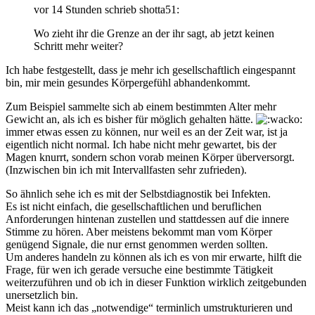
vor 14 Stunden schrieb shotta51:
Wo zieht ihr die Grenze an der ihr sagt, ab jetzt keinen
Schritt mehr weiter?
Ich habe festgestellt, dass je mehr ich gesellschaftlich eingespannt
bin, mir mein gesundes Körpergefühl abhandenkommt.
Zum Beispiel sammelte sich ab einem bestimmten Alter mehr
Gewicht an, als ich es bisher für möglich gehalten hätte.
immer etwas essen zu können, nur weil es an der Zeit war, ist ja
eigentlich nicht normal. Ich habe nicht mehr gewartet, bis der
Magen knurrt, sondern schon vorab meinen Körper überversorgt.
(Inzwischen bin ich mit Intervallfasten sehr zufrieden).
So ähnlich sehe ich es mit der Selbstdiagnostik bei Infekten.
Es ist nicht einfach, die gesellschaftlichen und beruflichen
Anforderungen hintenan zustellen und stattdessen auf die innere
Stimme zu hören. Aber meistens bekommt man vom Körper
genügend Signale, die nur ernst genommen werden sollten.
Um anderes handeln zu können als ich es von mir erwarte, hilft die
Frage, für wen ich gerade versuche eine bestimmte Tätigkeit
weiterzuführen und ob ich in dieser Funktion wirklich zeitgebunden
unersetzlich bin.
Meist kann ich das „notwendige“ terminlich umstrukturieren und