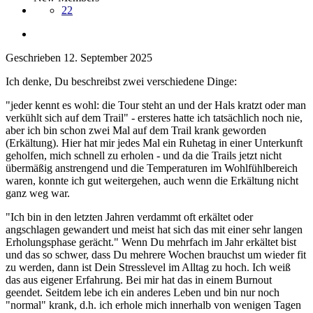
22
Geschrieben
12. September 2025
Ich denke, Du beschreibst zwei verschiedene Dinge:
"jeder kennt es wohl: die Tour steht an und der Hals kratzt oder man
verkühlt sich auf dem Trail" - ersteres hatte ich tatsächlich noch nie,
aber ich bin schon zwei Mal auf dem Trail krank geworden
(Erkältung). Hier hat mir jedes Mal ein Ruhetag in einer Unterkunft
geholfen, mich schnell zu erholen - und da die Trails jetzt nicht
übermäßig anstrengend und die Temperaturen im Wohlfühlbereich
waren, konnte ich gut weitergehen, auch wenn die Erkältung nicht
ganz weg war.
"Ich bin in den letzten Jahren verdammt oft erkältet oder
angschlagen gewandert und meist hat sich das mit einer sehr langen
Erholungsphase gerächt." Wenn Du mehrfach im Jahr erkältet bist
und das so schwer, dass Du mehrere Wochen brauchst um wieder fit
zu werden, dann ist Dein Stresslevel im Alltag zu hoch. Ich weiß
das aus eigener Erfahrung. Bei mir hat das in einem Burnout
geendet. Seitdem lebe ich ein anderes Leben und bin nur noch
"normal" krank, d.h. ich erhole mich innerhalb von wenigen Tagen