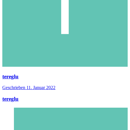
tereglu
Geschrieben
11. Januar 2022
tereglu