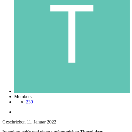
Members
239
Geschrieben
11. Januar 2022
Irgendwo gab's mal einen umfangreichen Thread dazu...