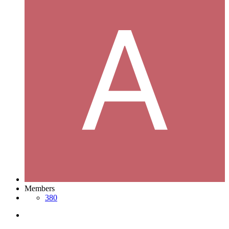
Members
380