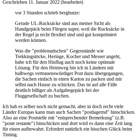
Geschrieben
11. Januar 2022
(bearbeitet)
vor 3 Stunden schrieb berghutze:
Gerade UL-Rucksäcke sind aus meiner Sicht als
Handgepäck beim Fliegen super, weil die Rucksäcke in
der Regel ja recht flexibel sind und gut komprimiert
werden können.
Was die "problematischen" Gegenstände wie
Trekkingstöcke, Heringe, Kocher und Messer angeht,
habe ich für den Hinflug auch noch keine optimale
Lösung. Für den Heimweg bin ich in Ländern mit
halbwegs vertrauenswürdiger Post dazu übergegangen,
die Sachen einfach in einen Karton zu packen und mir
selbst nach Hause zu schicken. Das ist auf alle Fälle
deutlich billiger als Aufgabegepäck bei der
Fluggesellschaft zu buchen.
Ich hab es selber noch nicht gemacht, aber in doch recht viele
Länder Europas kann man auch Sachen "postlagernd" hinschicken.
Also an eine Poststelle mit "entsprechender Bemerkung" (z.B.
"poste restante") hinschicken und dort wird es dann eine Zeit lang
für einen aufbewahrt. Erfordert natürlich ein bisschen Glück beim
Timing.