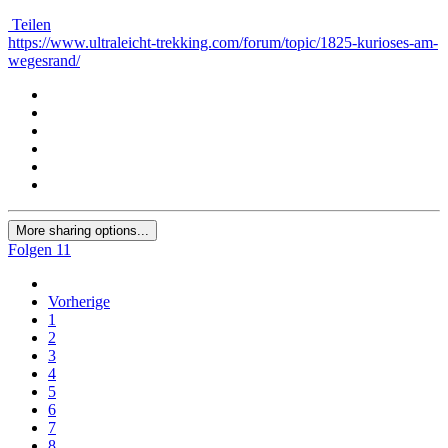
Teilen
https://www.ultraleicht-trekking.com/forum/topic/1825-kurioses-am-
wegesrand/
More sharing options...
Folgen
11
Vorherige
1
2
3
4
5
6
7
8